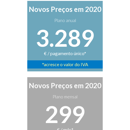
Novos Preços em 2020
Plano anual
3.289
€ / pagamento único*
*acresce o valor do IVA
Novos Preços em 2020
Plano mensal
299
€ / mês*