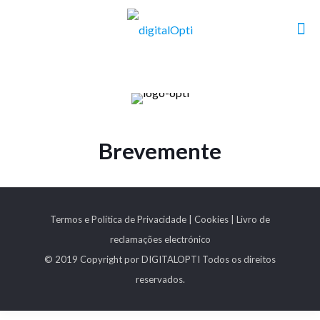
Brevemente
Termos e Política de Privacidade
|
Cookies
|
Livro de
reclamações electrónico
© 2019 Copyright por DIGITALOPTI Todos os direitos
reservados.